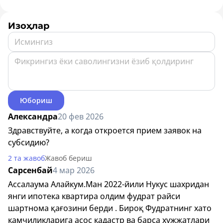
Изоҳлар
Юбориш
Александра
20 фев 2026
Здравствуйте, а когда откроется прием заявок на
субсидию?
2 та жавоб
Жавоб бериш
Сарсенбай
4 мар 2026
Ассалаума Алайкум.Ман 2022-йили Нукус шахридан
янги ипотека квартира олдим фудрат райси
шартнома қағозини берди . Бироқ Фудратнинг хато
камчиликларига асос кадастр ва барса хужжатлари