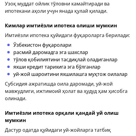
Узоқ муддат ойлик тўловни камайтиради ва
ипотекани аҳоли учун янада қулай қилади.
Кимлар имтиёзли ипотека олиши мумкин
Имтиёзли ипотека қуйидаги фуқароларга берилади:
Ўзбекистон фуқаролари
расмий даромадга эга шахслар
тўлов қобилиятини тасдиқлай оладиганлар
яхши кредит тарихига эга бўлганлар
уй-жой шароитини яхшилашга муҳтож оилалар
Субсидия ажратишда оила даромади, уй-жой
мавжудлиги, ижтимоий ҳолат ва ҳудуд ҳам ҳисобга
олинади.
Имтиёзли ипотека орқали қандай уй олиш
мумкин
Дастур одатда қуйидаги уй-жойларга татбиқ