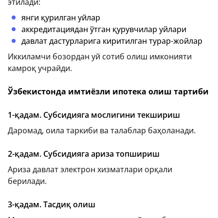
этилади:
янги қурилган уйлар
аккредитациядан ўтган қурувчилар уйлари
давлат дастурларига киритилган турар-жойлар
Иккиламчи бозордан уй сотиб олиш имконияти
камроқ учрайди.
Ўзбекистонда имтиёзли ипотека олиш тартиби
1-қадам. Субсидияга мослигини текшириш
Даромад, оила таркиби ва талаблар баҳоланади.
2-қадам. Субсидияга ариза топшириш
Ариза давлат электрон хизматлари орқали
берилади.
3-қадам. Тасдиқ олиш