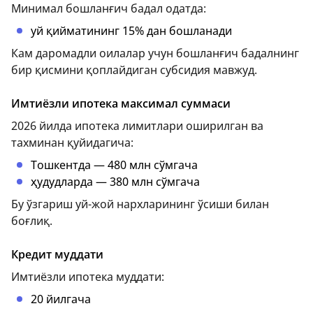
Минимал бошланғич бадал одатда:
уй қийматининг 15% дан бошланади
Кам даромадли оилалар учун бошланғич бадалнинг
бир қисмини қоплайдиган субсидия мавжуд.
Имтиёзли ипотека максимал суммаси
2026 йилда ипотека лимитлари оширилган ва
тахминан қуйидагича:
Тошкентда — 480 млн сўмгача
ҳудудларда — 380 млн сўмгача
Бу ўзгариш уй-жой нархларининг ўсиши билан
боғлиқ.
Кредит муддати
Имтиёзли ипотека муддати:
20 йилгача