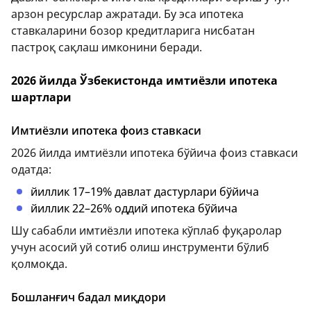
арзон ресурслар ажратади. Бу эса ипотека
ставкаларини бозор кредитларига нисбатан
пастроқ сақлаш имконини беради.
2026 йилда Ўзбекистонда имтиёзли ипотека
шартлари
Имтиёзли ипотека фоиз ставкаси
2026 йилда имтиёзли ипотека бўйича фоиз ставкаси
одатда:
йиллик 17–19% давлат дастурлари бўйича
йиллик 22–26% оддий ипотека бўйича
Шу сабабли имтиёзли ипотека кўплаб фуқаролар
учун асосий уй сотиб олиш инструменти бўлиб
қолмоқда.
Бошланғич бадал миқдори