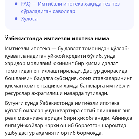
FAQ — Имтиёзли ипотека ҳақида тез-тез
сўраладиган саволлар
Хулоса
Ўзбекистонда имтиёзли ипотека нима
Имтиёзли ипотека — бу давлат томонидан қўллаб-
қувватланадиган уй-жой кредити бўлиб, унда
харидор молиявий юкининг бир қисми давлат
томонидан енгиллаштирилади. Дастур доирасида
бошланғич бадалга субсидия, фоиз ставкаларининг
қисман компенсацияси ҳамда банкларга имтиёзли
ресурслар ажратилиши назарда тутилади.
Бугунги кунда Ўзбекистонда имтиёзли ипотека
кўплаб оилалар учун квартира сотиб олишнинг энг
реал механизмларидан бири ҳисобланади. Айниқса
янги уй-жойлар нархи ошиб бораётган шароитда
ушбу дастур аҳамияти ортиб бормоқда.