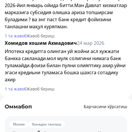
2026-йил январь ойида битти.Ман Давлат хизматлар
марказига субсидия олишка ариза топширсам
буладими ? ва энг паст банк кредит фойизини
танлашни мақул куряпман.
1 та жавоб
Жавоб бериш
Хомидов хошим Ахмадович
24 мар 2026
Ипотека кредитга олинган уй жойни асл хужжати
банкка сакланади.мол мулк солигини нимага банк
туламайди.фоизи билан пулни олияптику ахир.уйни
эгаси кредиьни туламаса бошка шахсга сотадику
ахир
1 та жавоб
Жавоб бериш
Оммабоп
Барчасини кўрсатиш
Молия
Хонадон танлаш