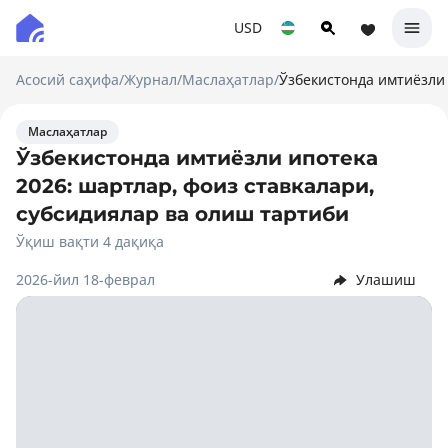
USD
Асосий саҳифа
/
Журнал
/
Маслаҳатлар
/
Ўзбекистонда имтиёзли 
Маслаҳатлар
Ўзбекистонда имтиёзли ипотека
2026: шартлар, фоиз ставкалари,
субсидиялар ва олиш тартиби
Ўқиш вақти 4 дақиқа
2026-йил 18-феврал
Улашиш