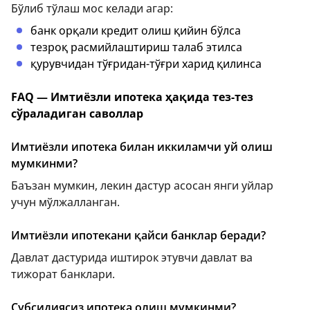
Бўлиб тўлаш мос келади агар:
банк орқали кредит олиш қийин бўлса
тезроқ расмийлаштириш талаб этилса
қурувчидан тўғридан-тўғри харид қилинса
FAQ — Имтиёзли ипотека ҳақида тез-тез
сўраладиган саволлар
Имтиёзли ипотека билан иккиламчи уй олиш
мумкинми?
Баъзан мумкин, лекин дастур асосан янги уйлар
учун мўлжалланган.
Имтиёзли ипотекани қайси банклар беради?
Давлат дастурида иштирок этувчи давлат ва
тижорат банклари.
Субсидиясиз ипотека олиш мумкинми?