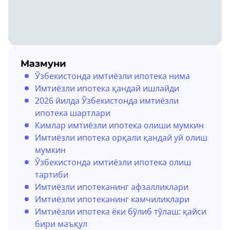
Мазмуни
Ўзбекистонда имтиёзли ипотека нима
Имтиёзли ипотека қандай ишлайди
2026 йилда Ўзбекистонда имтиёзли
ипотека шартлари
Кимлар имтиёзли ипотека олиши мумкин
Имтиёзли ипотека орқали қандай уй олиш
мумкин
Ўзбекистонда имтиёзли ипотека олиш
тартиби
Имтиёзли ипотеканинг афзалликлари
Имтиёзли ипотеканинг камчиликлари
Имтиёзли ипотека ёки бўлиб тўлаш: қайси
бири маъқул