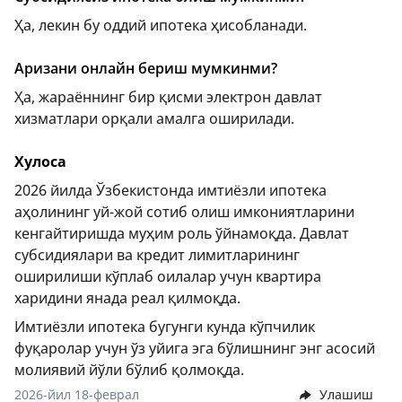
Ҳа, лекин бу оддий ипотека ҳисобланади.
Аризани онлайн бериш мумкинми?
Ҳа, жараённинг бир қисми электрон давлат
хизматлари орқали амалга оширилади.
Хулоса
2026 йилда Ўзбекистонда имтиёзли ипотека
аҳолининг уй-жой сотиб олиш имкониятларини
кенгайтиришда муҳим роль ўйнамоқда. Давлат
субсидиялари ва кредит лимитларининг
оширилиши кўплаб оилалар учун квартира
харидини янада реал қилмоқда.
Имтиёзли ипотека бугунги кунда кўпчилик
фуқаролар учун ўз уйига эга бўлишнинг энг асосий
молиявий йўли бўлиб қолмоқда.
2026-йил 18-феврал
Улашиш