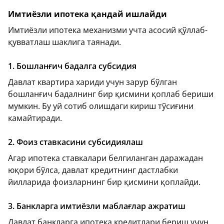
Имтиёзли ипотека қандай ишлайди
Имтиёзли ипотека механизми учта асосий қўллаб-
қувватлаш шаклига таянади.
1. Бошланғич бадалга субсидия
Давлат квартира хариди учун зарур бўлган
бошланғич бадалнинг бир қисмини қоплаб бериши
мумкин. Бу уй сотиб олишдаги кириш тўсиғини
камайтиради.
2. Фоиз ставкасини субсидиялаш
Агар ипотека ставкалари белгиланган даражадан
юқори бўлса, давлат кредитнинг дастлабки
йилларида фоизларнинг бир қисмини қоплайди.
3. Банкларга имтиёзли маблағлар ажратиш
Давлат банкларга ипотека кредитлари бериш учун