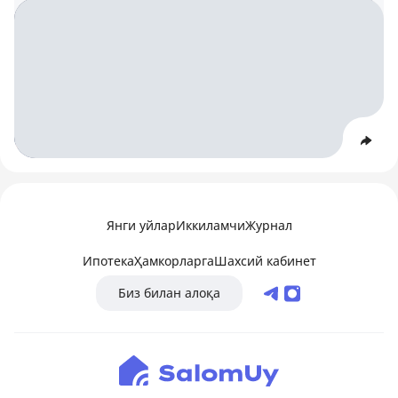
Янги уйлар
Иккиламчи
Журнал
Ипотека
Ҳамкорларга
Шахсий кабинет
Биз билан алоқа