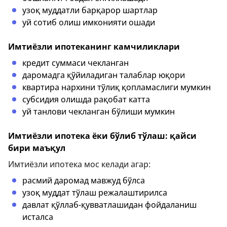
узоқ муддатли барқарор шартлар
уй сотиб олиш имконияти ошади
Имтиёзли ипотеканинг камчиликлари
кредит суммаси чекланган
даромадга қўйиладиган талаблар юқори
квартира нархини тўлиқ қопламаслиги мумкин
субсидия олишда рақобат катта
уй танлови чекланган бўлиши мумкин
Имтиёзли ипотека ёки бўлиб тўлаш: қайси
бири маъқул
Имтиёзли ипотека мос келади агар:
расмий даромад мавжуд бўлса
узоқ муддат тўлаш режалаштирилса
давлат қўллаб-қувватлашидан фойдаланиш
исталса