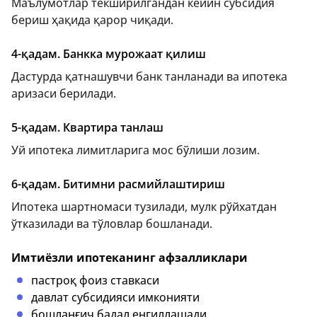
Маълумотлар текширилгандан кейин субсидия
бериш ҳақида қарор чиқади.
4-қадам. Банкка мурожаат қилиш
Дастурда қатнашувчи банк танланади ва ипотека
аризаси берилади.
5-қадам. Квартира танлаш
Уй ипотека лимитларига мос бўлиши лозим.
6-қадам. Битимни расмийлаштириш
Ипотека шартномаси тузилади, мулк рўйхатдан
ўтказилади ва тўловлар бошланади.
Имтиёзли ипотеканинг афзалликлари
пастроқ фоиз ставкаси
давлат субсидияси имконияти
бошланғич бадал енгиллашади