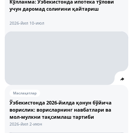
Кўлланма: Ўзбекистонда ипотека тўлови
учун даромад солиғини қайтариш
2026-йил 10-июл
Маслаҳатлар
Ўзбекистонда 2026-йилда қонун бўйича
ворислик: ворисларнинг навбатлари ва
мол-мулкни тақсимлаш тартиби
2026-йил 2-июн