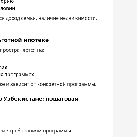
торию
словий
я доход семьи, наличие недвижимости,
.
ьготной ипотеке
пространяется на:
ков
ых программах
е и зависит от конкретной программы.
в Узбекистане: пошаговая
ствие требованиям программы.