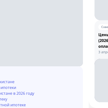
Сов
Цены
(202
опл
3 апр
екистане
 ипотеки
стане в 2026 году
теку
отной ипотеке