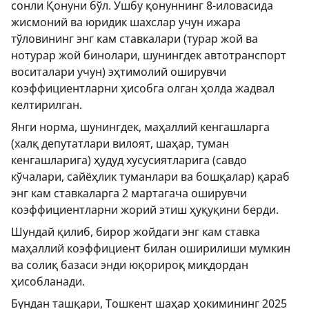
сонли Қонуни бўл. Ушбу қонуннинг 8-иловасида
жисмоний ва юридик шахслар учун ижара
тўловининг энг кам ставкалари (турар жой ва
нотурар жой бинолари, шунингдек автотранспорт
воситалари учун) эҳтимолий оширувчи
коэффициентларни ҳисобга олган ҳолда жадвал
келтирилган.
Янги норма, шунингдек, маҳаллий кенгашларга
(халқ депутатлари вилоят, шаҳар, туман
кенгашларига) ҳудуд хусусиятларига (савдо
кўчалари, сайёҳлик туманлари ва бошқалар) қараб
энг кам ставкаларга 2 мартагача оширувчи
коэффициентларни жорий этиш ҳуқуқини берди.
Шундай қилиб, бирор жойдаги энг кам ставка
маҳаллий коэффициент билан оширилиши мумкин
ва солиқ базаси энди юқорироқ миқдордан
ҳисобланади.
Бундан ташқари, Тошкент шаҳар ҳокимининг 2025