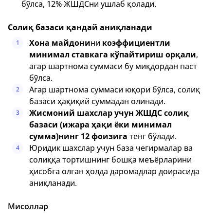
бўлса, 12% ЖШДСни ушлаб қолади.
Солиқ базаси қандай аниқланади
Хона майдони
ни
коэффициентли
1
минимал ставкага кўпайтириш орқали
,
агар шартнома суммаси бу миқдордан паст
бўлса.
Агар шартнома суммаси юқори бўлса, солиқ
2
базаси ҳақиқий суммадан олинади.
Жисмоний шахслар учун ЖШДС солиқ
3
базаси (ижара ҳақи ёки минимал
сумма)нинг 12 фоизига
тенг бўлади.
Юридик шахслар учун база чегирмалар ва
4
солиққа тортишнинг бошқа меъёрларини
ҳисобга олган ҳолда даромадлар доирасида
аниқланади.
Мисоллар