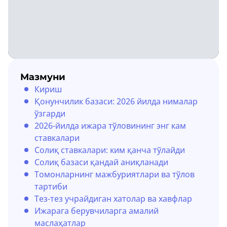
Мазмуни
Кириш
Қонунчилик базаси: 2026 йилда нималар
ўзгарди
2026-йилда ижара тўловининг энг кам
ставкалари
Солиқ ставкалари: ким қанча тўлайди
Солиқ базаси қандай аниқланади
Томонларнинг мажбуриятлари ва тўлов
тартиби
Тез-тез учрайдиган хатолар ва хавфлар
Ижарага берувчиларга амалий
маслаҳатлар