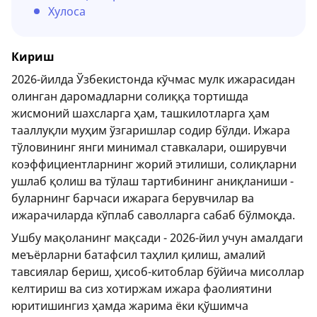
Хулоса
Кириш
2026-йилда Ўзбекистонда кўчмас мулк ижарасидан
олинган даромадларни солиққа тортишда
жисмоний шахсларга ҳам, ташкилотларга ҳам
тааллуқли муҳим ўзгаришлар содир бўлди. Ижара
тўловининг янги минимал ставкалари, оширувчи
коэффициентларнинг жорий этилиши, солиқларни
ушлаб қолиш ва тўлаш тартибининг аниқланиши -
буларнинг барчаси ижарага берувчилар ва
ижарачиларда кўплаб саволларга сабаб бўлмоқда.
Ушбу мақоланинг мақсади - 2026-йил учун амалдаги
меъёрларни батафсил таҳлил қилиш, амалий
тавсиялар бериш, ҳисоб-китоблар бўйича мисоллар
келтириш ва сиз хотиржам ижара фаолиятини
юритишингиз ҳамда жарима ёки қўшимча