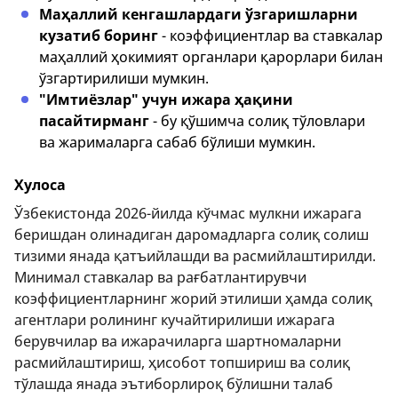
Маҳаллий кенгашлардаги ўзгаришларни
кузатиб боринг
- коэффициентлар ва ставкалар
маҳаллий ҳокимият органлари қарорлари билан
ўзгартирилиши мумкин.
"Имтиёзлар" учун ижара ҳақини
пасайтирманг
- бу қўшимча солиқ тўловлари
ва жарималарга сабаб бўлиши мумкин.
Хулоса
Ўзбекистонда 2026-йилда кўчмас мулкни ижарага
беришдан олинадиган даромадларга солиқ солиш
тизими янада қатъийлашди ва расмийлаштирилди.
Минимал ставкалар ва рағбатлантирувчи
коэффициентларнинг жорий этилиши ҳамда солиқ
агентлари ролининг кучайтирилиши ижарага
берувчилар ва ижарачиларга шартномаларни
расмийлаштириш, ҳисобот топшириш ва солиқ
тўлашда янада эътиборлироқ бўлишни талаб