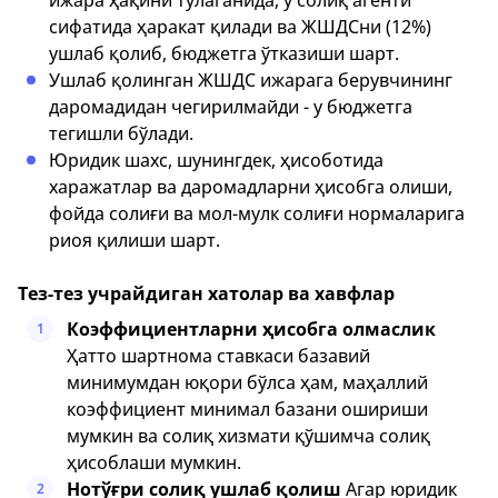
ижара ҳақини тўлаганида, у солиқ агенти
сифатида ҳаракат қилади ва ЖШДСни (12%)
ушлаб қолиб, бюджетга ўтказиши шарт.
Ушлаб қолинган ЖШДС ижарага берувчининг
даромадидан чегирилмайди - у бюджетга
тегишли бўлади.
Юридик шахс, шунингдек, ҳисоботида
харажатлар ва даромадларни ҳисобга олиши,
фойда солиғи ва мол-мулк солиғи нормаларига
риоя қилиши шарт.
Тез-тез учрайдиган хатолар ва хавфлар
Коэффициентларни ҳисобга олмаслик
1
Ҳатто шартнома ставкаси базавий
минимумдан юқори бўлса ҳам, маҳаллий
коэффициент минимал базани ошириши
мумкин ва солиқ хизмати қўшимча солиқ
ҳисоблаши мумкин.
Нотўғри солиқ ушлаб қолиш
Агар юридик
2