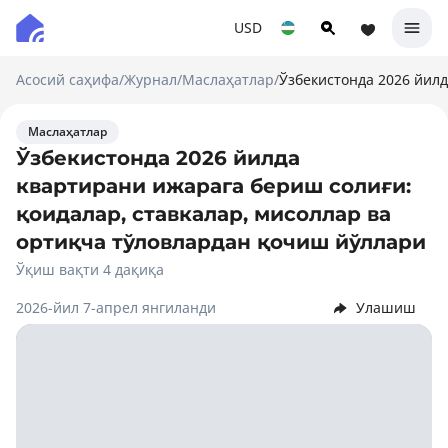
USD
Асосий саҳифа
/
Журнал
/
Маслаҳатлар
/
Ўзбекистонда 2026 йилд
Маслаҳатлар
Ўзбекистонда 2026 йилда
квартирани ижарага бериш солиғи:
қоидалар, ставкалар, мисоллар ва
ортиқча тўловлардан қочиш йўллари
Ўқиш вақти 4 дақиқа
2026-йил 7-апрел янгиланди
Улашиш