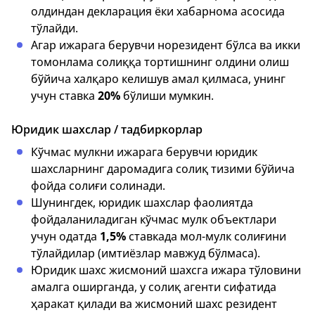
олдиндан декларация ёки хабарнома асосида
тўлайди.
Агар ижарага берувчи норезидент бўлса ва икки
томонлама солиққа тортишнинг олдини олиш
бўйича халқаро келишув амал қилмаса, унинг
учун ставка
20%
бўлиши мумкин.
Юридик шахслар / тадбиркорлар
Кўчмас мулкни ижарага берувчи юридик
шахсларнинг даромадига солиқ тизими бўйича
фойда солиғи солинади.
Шунингдек, юридик шахслар фаолиятда
фойдаланиладиган кўчмас мулк объектлари
учун одатда
1,5%
ставкада мол-мулк солиғини
тўлайдилар (имтиёзлар мавжуд бўлмаса).
Юридик шахс жисмоний шахсга ижара тўловини
амалга оширганда, у солиқ агенти сифатида
ҳаракат қилади ва жисмоний шахс резидент