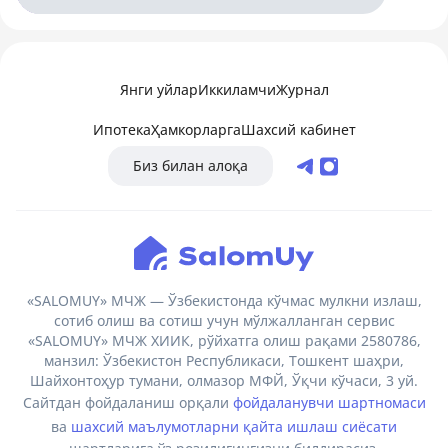
Янги уйлар
Иккиламчи
Журнал
Ипотека
Ҳамкорларга
Шахсий кабинет
Биз билан алоқа
«SALOMUY» МЧЖ — Ўзбекистонда кўчмас мулкни излаш,
сотиб олиш ва сотиш учун мўлжалланган сервис
«SALOMUY» МЧЖ ХИИК, рўйхатга олиш рақами 2580786,
манзил: Ўзбекистон Республикаси, Тошкент шаҳри,
Шайхонтоҳур тумани, олмазор МФЙ, Ўқчи кўчаси, 3 уй.
Сайтдан фойдаланиш орқали
фойдаланувчи шартномаси
ва
шахсий маълумотларни қайта ишлаш сиёсати