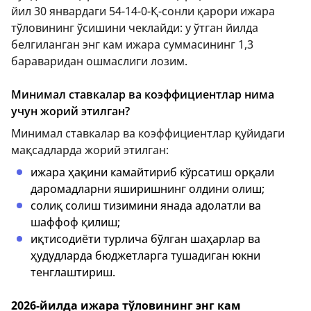
йил 30 январдаги 54-14-0-Қ-сонли қарори ижара
тўловининг ўсишини чеклайди: у ўтган йилда
белгиланган энг кам ижара суммасининг 1,3
бараваридан ошмаслиги лозим.
Минимал ставкалар ва коэффициентлар нима
учун жорий этилган?
Минимал ставкалар ва коэффициентлар қуйидаги
мақсадларда жорий этилган:
ижара ҳақини камайтириб кўрсатиш орқали
даромадларни яширишнинг олдини олиш;
солиқ солиш тизимини янада адолатли ва
шаффоф қилиш;
иқтисодиёти турлича бўлган шаҳарлар ва
ҳудудларда бюджетларга тушадиган юкни
тенглаштириш.
2026-йилда ижара тўловининг энг кам