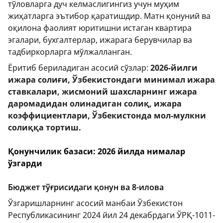
тўловларга дуч келмаслигингиз учун муҳим
жиҳатларга эътибор қаратишдир. Матн қонуний ва
оқилона фаолият юритишни истаган квартира
эгалари, бухгалтерлар, ижарага берувчилар ва
тадбиркорларга мўлжалланган.
Ёритиб бериладиган асосий сўзлар:
2026-йилги
ижара солиғи, Ўзбекистондаги минимал ижара
ставкалари, жисмоний шахсларнинг ижара
даромадидан олинадиган солиқ, ижара
коэффициентлари, Ўзбекистонда мол-мулкни
солиққа тортиш.
Қонунчилик базаси: 2026 йилда нималар
ўзгарди
Бюджет тўғрисидаги қонун ва 8-илова
Ўзгаришларнинг асосий манбаи Ўзбекистон
Республикасининг 2024 йил 24 декабрдаги ЎРҚ-1011-