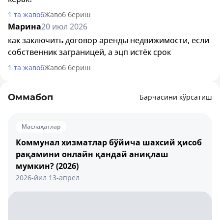
1 та жавоб
Жавоб бериш
Марина
20 июл 2026
как заключить договор аренды недвижимости, если
собственник заграницей, а эцп истёк срок
1 та жавоб
Жавоб бериш
Оммабоп
Барчасини кўрсатиш
Маслаҳатлар
Коммунал хизматлар бўйича шахсий ҳисоб
рақамини онлайн қандай аниқлаш
мумкин? (2026)
2026-йил 13-апрел