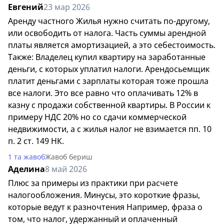
Евгений
23 мар 2026
Аренду частного Жилья нужно считать по-другому,
или освободить от налога. Часть суммы арендной
платы является амортизацией, а это себестоимость.
Также: Владелец купил квартиру на заработанные
деньги, с которых уплатил налоги. Арендосьемщик
платит деньгами с зарплаты которая тоже прошла
все налоги. Это все равно что оплачивать 12% в
казну с продажи собственной квартиры. В России к
примеру НДС 20% но со сдачи коммерческой
недвижимости, а с жилья налог не взимается пп. 10
п. 2 ст. 149 НК.
1 та жавоб
Жавоб бериш
Аделина
8 май 2026
Плюс за примеры из практики при расчете
налогообложения. Минусы, это короткие фразы,
которые ведут к разночтения Например, фраза о
том, что налог, удержанный и оплаченный