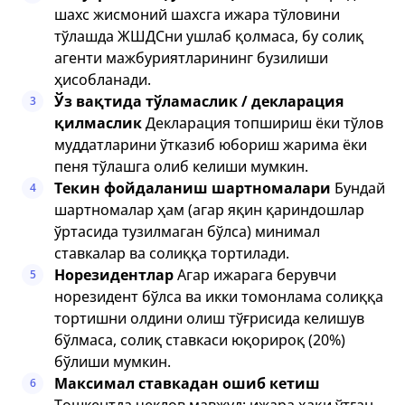
шахс жисмоний шахсга ижара тўловини
тўлашда ЖШДСни ушлаб қолмаса, бу солиқ
агенти мажбуриятларининг бузилиши
ҳисобланади.
Ўз вақтида тўламаслик / декларация
3
қилмаслик
Декларация топшириш ёки тўлов
муддатларини ўтказиб юбориш жарима ёки
пеня тўлашга олиб келиши мумкин.
Текин фойдаланиш шартномалари
Бундай
4
шартномалар ҳам (агар яқин қариндошлар
ўртасида тузилмаган бўлса) минимал
ставкалар ва солиққа тортилади.
Норезидентлар
Агар ижарага берувчи
5
норезидент бўлса ва икки томонлама солиққа
тортишни олдини олиш тўғрисида келишув
бўлмаса, солиқ ставкаси юқорироқ (20%)
бўлиши мумкин.
Максимал ставкадан ошиб кетиш
6