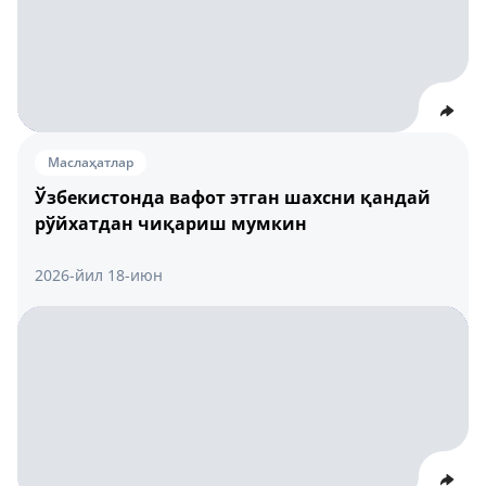
Маслаҳатлар
Ўзбекистонда вафот этган шахсни қандай
рўйхатдан чиқариш мумкин
2026-йил 18-июн