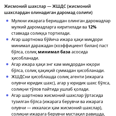
Жисмоний шахслар — ЖШДС (жисмоний
шахслардан олинадиган даромад солиғи)
Мулкни ижарага беришдан олинган даромадлар
мулкий даромадларга киритилади ва
12%
ставкада солиққа тортилади.
Агар шартнома бўйича ижара ҳақи миқдори
минимал даражадан (коэффициент билан) паст
бўлса, солиқ
минимал база
асосида
ҳисобланади.
Агар ижара ҳақи энг кам миқдордан юқори
бўлса, солиқ ҳақиқий суммадан ҳисобланади.
ЖШДСни ҳисоблашда солиқ агенти (ижарага
олувчи юридик шахс), агар у юридик шахс бўлса,
солиқни тўлов пайтида ушлаб қолади.
Агар шартнома жисмоний шахслар ўртасида
тузилган бўлса (ижарага берувчи ва ижарага
олувчи — иккаласи ҳам жисмоний шахслар),
солиқни ижарага берувчи мустақил равишда,