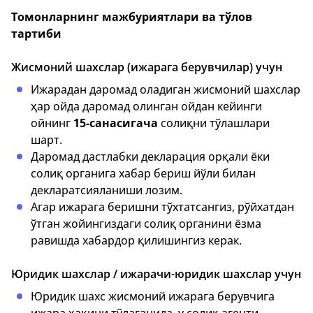
Томонларнинг мажбуриятлари ва тўлов
тартиби
Жисмоний шахслар (ижарага берувчилар) учун
Ижарадан даромад оладиган жисмоний шахслар
ҳар ойда даромад олинган ойдан кейинги
ойнинг
15-санасигача
солиқни тўлашлари
шарт.
Даромад дастлабки декларация орқали ёки
солиқ органига хабар бериш йўли билан
декларатсияланиши лозим.
Агар ижарага беришни тўхтатсангиз, рўйхатдан
ўтган жойингиздаги солиқ органини ёзма
равишда хабардор қилишингиз керак.
Юридик шахслар / ижарачи-юридик шахслар учун
Юридик шахс жисмоний ижарага берувчига