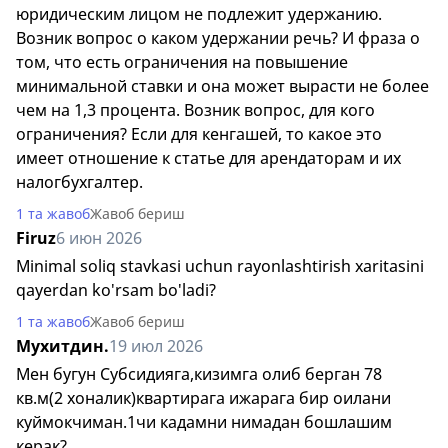
юридическим лицом не подлежит удержанию.
Возник вопрос о каком удержании речь? И фраза о
том, что есть ограничения на повышение
минимальной ставки и она может вырасти не более
чем на 1,3 процента. Возник вопрос, для кого
ограничения? Если для кенгашей, то какое это
имеет отношение к статье для арендаторам и их
налогбухгалтер.
1 та жавоб
Жавоб бериш
Firuz
6 июн 2026
Minimal soliq stavkasi uchun rayonlashtirish xaritasini
qayerdan ko'rsam bo'ladi?
1 та жавоб
Жавоб бериш
Мухитдин.
19 июл 2026
Мен бугун Субсидияга,кизимга олиб берган 78
кв.м(2 хоналик)квартирага ижарага бир оилани
куймокчиман.1чи кадамни нимадан бошлашим
керак?