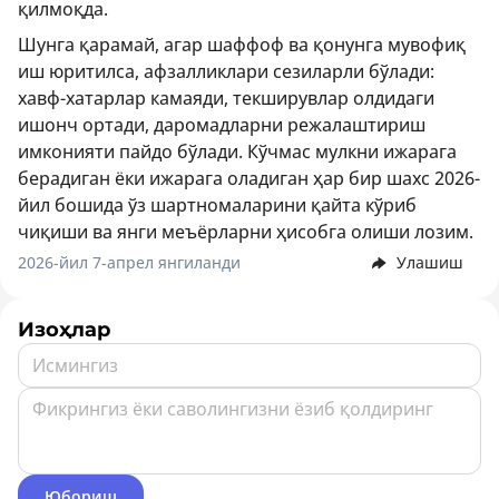
қилмоқда.
Шунга қарамай, агар шаффоф ва қонунга мувофиқ
иш юритилса, афзалликлари сезиларли бўлади:
хавф-хатарлар камаяди, текширувлар олдидаги
ишонч ортади, даромадларни режалаштириш
имконияти пайдо бўлади. Кўчмас мулкни ижарага
берадиган ёки ижарага оладиган ҳар бир шахс 2026-
йил бошида ўз шартномаларини қайта кўриб
чиқиши ва янги меъёрларни ҳисобга олиши лозим.
2026-йил 7-апрел янгиланди
Улашиш
Изоҳлар
Юбориш