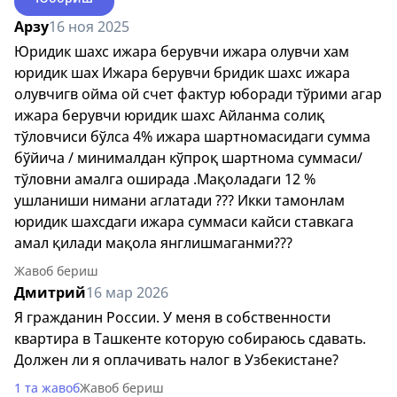
Арзу
16 ноя 2025
Юридик шахс ижара берувчи ижара олувчи хам
юридик шах Ижара берувчи бридик шахс ижара
олувчигв ойма ой счет фактур юборади тўрими агар
ижара берувчи юридик шахс Айланма солиқ
тўловчиси бўлса 4% ижара шартномасидаги сумма
бўйича / минималдан кўпроқ шартнома суммаси/
тўловни амалга оширада .Мақоладаги 12 %
ушланиши нимани аглатади ??? Икки тамонлам
юридик шахсдаги ижара суммаси кайси ставкага
амал қилади мақола янглишмаганми???
Жавоб бериш
Дмитрий
16 мар 2026
Я гражданин России. У меня в собственности
квартира в Ташкенте которую собираюсь сдавать.
Должен ли я оплачивать налог в Узбекистане?
1 та жавоб
Жавоб бериш