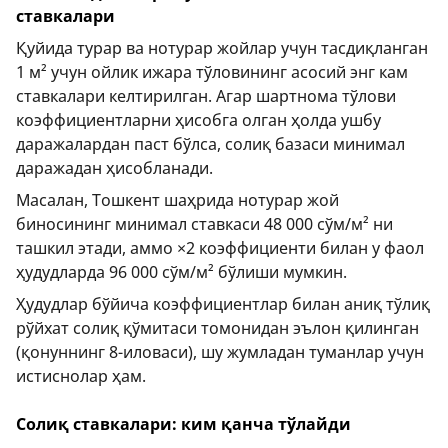
ставкалари
Қуйида турар ва нотурар жойлар учун тасдиқланган
1 м² учун ойлик ижара тўловининг асосий энг кам
ставкалари келтирилган. Агар шартнома тўлови
коэффициентларни ҳисобга олган ҳолда ушбу
даражалардан паст бўлса, солиқ базаси минимал
даражадан ҳисобланади.
Масалан, Тошкент шаҳрида нотурар жой
биносининг минимал ставкаси 48 000 сўм/м² ни
ташкил этади, аммо ×2 коэффициенти билан у фаол
ҳудудларда 96 000 сўм/м² бўлиши мумкин.
Ҳудудлар бўйича коэффициентлар билан аниқ тўлиқ
рўйхат солиқ қўмитаси томонидан эълон қилинган
(қонуннинг 8-иловаси), шу жумладан туманлар учун
истиснолар ҳам.
Солиқ ставкалари: ким қанча тўлайди