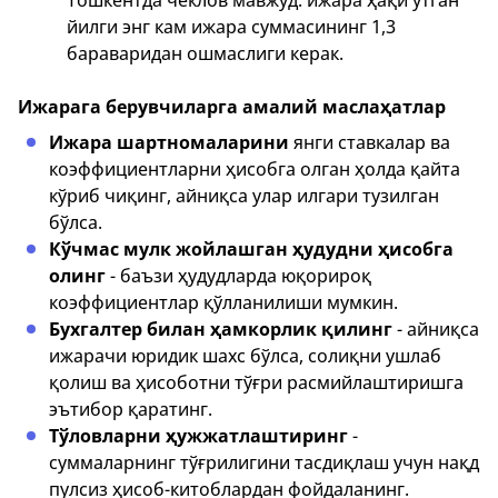
Тошкентда чеклов мавжуд: ижара ҳақи ўтган
йилги энг кам ижара суммасининг 1,3
бараваридан ошмаслиги керак.
Ижарага берувчиларга амалий маслаҳатлар
Ижара шартномаларини
янги ставкалар ва
коэффициентларни ҳисобга олган ҳолда қайта
кўриб чиқинг, айниқса улар илгари тузилган
бўлса.
Кўчмас мулк жойлашган ҳудудни ҳисобга
олинг
- баъзи ҳудудларда юқорироқ
коэффициентлар қўлланилиши мумкин.
Бухгалтер билан ҳамкорлик қилинг
- айниқса
ижарачи юридик шахс бўлса, солиқни ушлаб
қолиш ва ҳисоботни тўғри расмийлаштиришга
эътибор қаратинг.
Тўловларни ҳужжатлаштиринг
-
суммаларнинг тўғрилигини тасдиқлаш учун нақд
пулсиз ҳисоб-китоблардан фойдаланинг.