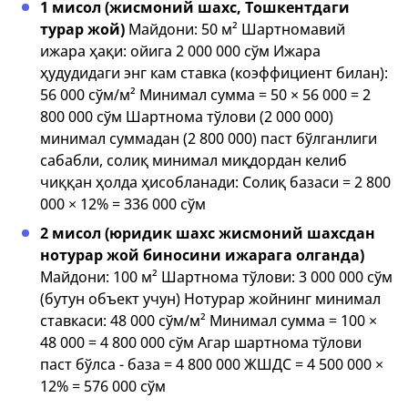
1 мисол (жисмоний шахс, Тошкентдаги
турар жой)
Майдони: 50 м² Шартномавий
ижара ҳақи: ойига 2 000 000 сўм Ижара
ҳудудидаги энг кам ставка (коэффициент билан):
56 000 сўм/м² Минимал сумма = 50 × 56 000 = 2
800 000 сўм Шартнома тўлови (2 000 000)
минимал суммадан (2 800 000) паст бўлганлиги
сабабли, солиқ минимал миқдордан келиб
чиққан ҳолда ҳисобланади: Солиқ базаси = 2 800
000 × 12% = 336 000 сўм
2 мисол (юридик шахс жисмоний шахсдан
нотурар жой биносини ижарага олганда)
Майдони: 100 м² Шартнома тўлови: 3 000 000 сўм
(бутун объект учун) Нотурар жойнинг минимал
ставкаси: 48 000 сўм/м² Минимал сумма = 100 ×
48 000 = 4 800 000 сўм Агар шартнома тўлови
паст бўлса - база = 4 800 000 ЖШДС = 4 500 000 ×
12% = 576 000 сўм