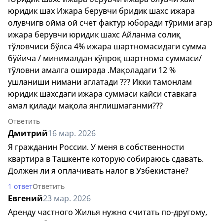
юридик шах Ижара берувчи бридик шахс ижара
олувчигв ойма ой счет фактур юборади тўрими агар
ижара берувчи юридик шахс Айланма солиқ
тўловчиси бўлса 4% ижара шартномасидаги сумма
бўйича / минималдан кўпроқ шартнома суммаси/
тўловни амалга оширада .Мақоладаги 12 %
ушланиши нимани аглатади ??? Икки тамонлам
юридик шахсдаги ижара суммаси кайси ставкага
амал қилади мақола янглишмаганми???
Ответить
Дмитрий
16 мар. 2026
Я гражданин России. У меня в собственности
квартира в Ташкенте которую собираюсь сдавать.
Должен ли я оплачивать налог в Узбекистане?
1 ответ
Ответить
Евгений
23 мар. 2026
Аренду частного Жилья нужно считать по-другому,