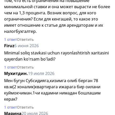
том, что есть ограничения на повышение
минимальной ставки и она может вырасти не более
чем на 1,3 процента. Возник вопрос, для кого
ограничения? Если для кенгашей, то какое это
имеет отношение к статье для арендаторам и их
налогбухгалтер.
1 ответ
Ответить
Firuz
6 июня 2026
Minimal soliq stavkasi uchun rayonlashtirish xaritasini
qayerdan ko'rsam bo'ladi?
1 ответ
Ответить
Мухитдин.
19 июля 2026
Мен бугун Субсидияга,кизимга олиб берган 78
кв.м(2 хоналик)квартирага ижарага бир оилани
куймокчиман.1чи кадамни нимадан бошлашим
керак?
1 ответ
Ответить
Марина
20 июля 2026