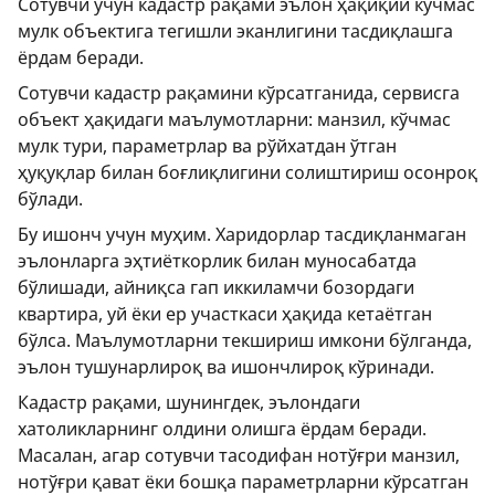
Сотувчи учун кадастр рақами эълон ҳақиқий кўчмас
мулк объектига тегишли эканлигини тасдиқлашга
ёрдам беради.
Сотувчи кадастр рақамини кўрсатганида, сервисга
объект ҳақидаги маълумотларни: манзил, кўчмас
мулк тури, параметрлар ва рўйхатдан ўтган
ҳуқуқлар билан боғлиқлигини солиштириш осонроқ
бўлади.
Бу ишонч учун муҳим. Харидорлар тасдиқланмаган
эълонларга эҳтиёткорлик билан муносабатда
бўлишади, айниқса гап иккиламчи бозордаги
квартира, уй ёки ер участкаси ҳақида кетаётган
бўлса. Маълумотларни текшириш имкони бўлганда,
эълон тушунарлироқ ва ишончлироқ кўринади.
Кадастр рақами, шунингдек, эълондаги
хатоликларнинг олдини олишга ёрдам беради.
Масалан, агар сотувчи тасодифан нотўғри манзил,
нотўғри қават ёки бошқа параметрларни кўрсатган