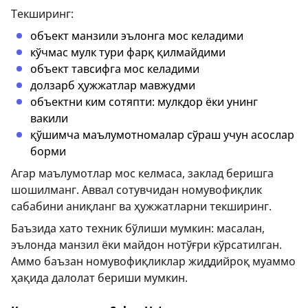
Текширинг:
объект манзили эълонга мос келадими
кўчмас мулк тури фарқ қилмайдими
объект тавсифга мос келадими
долзарб ҳужжатлар мавжудми
объектни ким сотяпти: мулкдор ёки унинг
вакили
қўшимча маълумотномалар сўраш учун асослар
борми
Агар маълумотлар мос келмаса, заклад беришга
шошилманг. Аввал сотувчидан номувофиқлик
сабабини аниқланг ва ҳужжатларни текширинг.
Баъзида хато техник бўлиши мумкин: масалан,
эълонда манзил ёки майдон нотўғри кўрсатилган.
Аммо баъзан номувофиқликлар жиддийроқ муаммо
ҳақида далолат бериши мумкин.