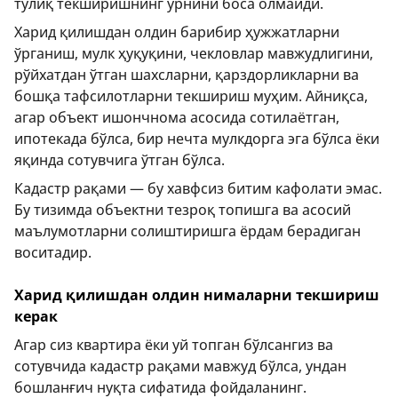
тўлиқ текширишнинг ўрнини боса олмайди.
Харид қилишдан олдин барибир ҳужжатларни
ўрганиш, мулк ҳуқуқини, чекловлар мавжудлигини,
рўйхатдан ўтган шахсларни, қарздорликларни ва
бошқа тафсилотларни текшириш муҳим. Айниқса,
агар объект ишончнома асосида сотилаётган,
ипотекада бўлса, бир нечта мулкдорга эга бўлса ёки
яқинда сотувчига ўтган бўлса.
Кадастр рақами — бу хавфсиз битим кафолати эмас.
Бу тизимда объектни тезроқ топишга ва асосий
маълумотларни солиштиришга ёрдам берадиган
воситадир.
Харид қилишдан олдин нималарни текшириш
керак
Агар сиз квартира ёки уй топган бўлсангиз ва
сотувчида кадастр рақами мавжуд бўлса, ундан
бошланғич нуқта сифатида фойдаланинг.