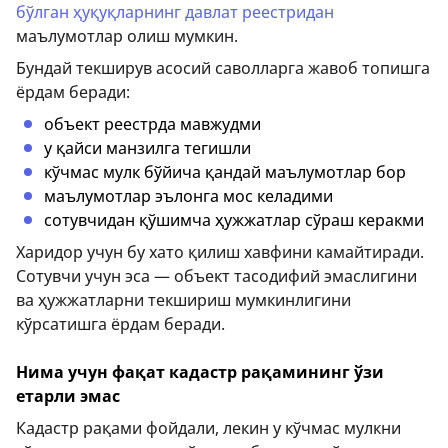
бўлган ҳуқуқларнинг давлат реестридан
маълумотлар олиш мумкин.
Бундай текширув асосий саволларга жавоб топишга
ёрдам беради:
объект реестрда мавжудми
у қайси манзилга тегишли
кўчмас мулк бўйича қандай маълумотлар бор
маълумотлар эълонга мос келадими
сотувчидан қўшимча ҳужжатлар сўраш керакми
Харидор учун бу хато қилиш хавфини камайтиради.
Сотувчи учун эса — объект тасодифий эмаслигини
ва ҳужжатларни текшириш мумкинлигини
кўрсатишга ёрдам беради.
Нима учун фақат кадастр рақамининг ўзи
етарли эмас
Кадастр рақами фойдали, лекин у кўчмас мулкни