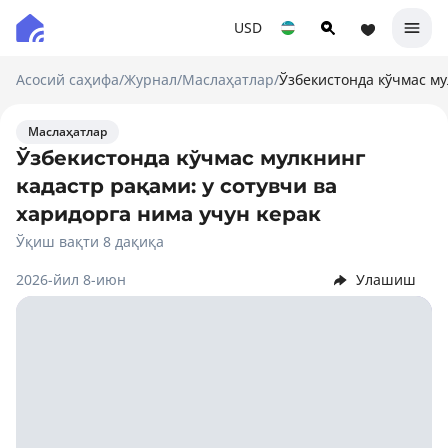
USD
Асосий саҳифа
/
Журнал
/
Маслаҳатлар
/
Ўзбекистонда кўчмас му
Маслаҳатлар
Ўзбекистонда кўчмас мулкнинг
кадастр рақами: у сотувчи ва
харидорга нима учун керак
Ўқиш вақти 8 дақиқа
2026-йил 8-июн
Улашиш