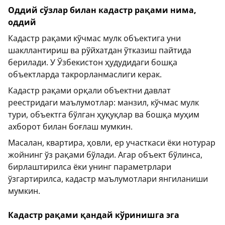
Оддий сўзлар билан кадастр рақами нима,
оддий
Кадастр рақами кўчмас мулк объектига уни
шакллантириш ва рўйхатдан ўтказиш пайтида
берилади. У Ўзбекистон ҳудудидаги бошқа
объектларда такрорланмаслиги керак.
Кадастр рақами орқали объектни давлат
реестридаги маълумотлар: манзил, кўчмас мулк
тури, объектга бўлган ҳуқуқлар ва бошқа муҳим
ахборот билан боғлаш мумкин.
Масалан, квартира, ҳовли, ер участкаси ёки нотурар
жойнинг ўз рақами бўлади. Агар объект бўлинса,
бирлаштирилса ёки унинг параметрлари
ўзгартирилса, кадастр маълумотлари янгиланиши
мумкин.
Кадастр рақами қандай кўринишга эга