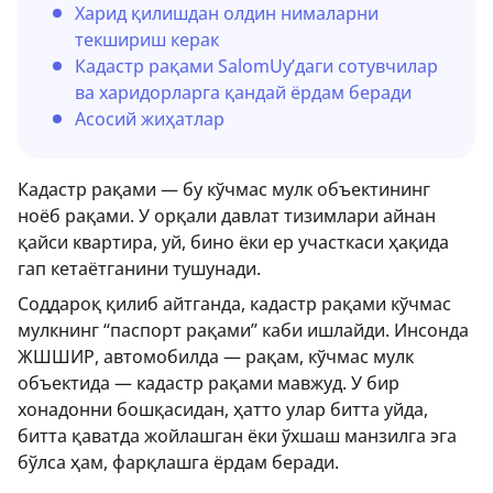
Харид қилишдан олдин нималарни
текшириш керак
Кадастр рақами SalomUy’даги сотувчилар
ва харидорларга қандай ёрдам беради
Асосий жиҳатлар
Кадастр рақами — бу кўчмас мулк объектининг
ноёб рақами. У орқали давлат тизимлари айнан
қайси квартира, уй, бино ёки ер участкаси ҳақида
гап кетаётганини тушунади.
Соддароқ қилиб айтганда, кадастр рақами кўчмас
мулкнинг “паспорт рақами” каби ишлайди. Инсонда
ЖШШИР, автомобилда — рақам, кўчмас мулк
объектида — кадастр рақами мавжуд. У бир
хонадонни бошқасидан, ҳатто улар битта уйда,
битта қаватда жойлашган ёки ўхшаш манзилга эга
бўлса ҳам, фарқлашга ёрдам беради.