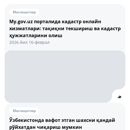
Маслаҳатлар
My.gov.uz порталида кадастр онлайн
хизматлари: тақиқни текшириш ва кадастр
ҳужжатларини олиш
2026-йил 16-феврал
Маслаҳатлар
Ўзбекистонда вафот этган шахсни қандай
рўйхатдан чиқариш мумкин