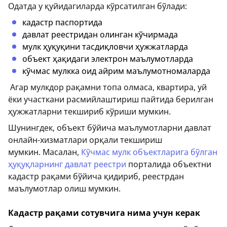
Одатда у қуйидагиларда кўрсатилган бўлади:
кадастр паспортида
давлат реестридан олинган кўчирмада
мулк ҳуқуқини тасдиқловчи ҳужжатларда
объект ҳақидаги электрон маълумотларда
кўчмас мулкка оид айрим маълумотномаларда
Агар мулкдор рақамни топа олмаса, квартира, уй
ёки участкани расмийлаштириш пайтида берилган
ҳужжатларни текшириб кўриши мумкин.
Шунингдек, объект бўйича маълумотларни давлат
онлайн-хизматлари орқали текшириш
мумкин. Масалан,
Кўчмас мулк объектларига бўлган
ҳуқуқларнинг давлат реестри
порталида объектни
кадастр рақами бўйича қидириб, реестрдан
маълумотлар олиш мумкин.
Кадастр рақами сотувчига нима учун керак