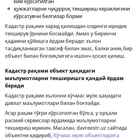
ким кўрсатилган
ҳужжатларни чуқурроқ текшириш кераклигини
кўрсатувчи белгилар борми
Кадастр рақами харид қилишдан олдинги юридик
текширув ўрнини босмайди. Аммо у биринчи
қадамни қўйишга ёрдам беради: эълон
тасдиқланмаган тавсиф билан эмас, балки аниқ бир
объект билан боғлиқлигига ишонч ҳосил қилиш.
Кадастр рақами объект ҳақидаги
маълумотларни текширишга қандай ёрдам
беради
Кадастр рақами эълонни кўчмас мулк ҳақидаги
давлат маълумотлари билан боғлайди.
Агар рақам тўғри кўрсатилган бўлса, у орқали
расмий сервислар ёрдамида маълумотларни
текшириш мумкин. Масалан, davreestr.uz сайтида
объектни қидириб,
Кўчмас мулк объектларига