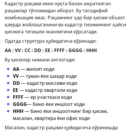
Кадастр рақами икки нуқта билан ажратилган
рақамлар тўпламидан иборат. Бу тасодифий
комбинация эмас. Рақамнинг ҳар бир қисми объект
қаерда жойлашганини ва кадастр тизимининг қайси
қисмига тегишли эканлигини кўрсатади.
Одатда структура қуйидагича кўринади:
АА : VV : СС : DD : ЕЕ : FFFF : GGGG : HHH
Бу қисмлар нимани англатади:
АА
— вилоят коди
VV
— туман ёки шаҳар коди
DD
— кадастр массиви коди
ЕЕ
— кадастр квартали коди
FFFF
— ер участкаси коди
GGGG
— бино ёки иншоот коди
HHH
— бино ёки иншоотнинг бир қисми,
масалан, квартира ёки офис коди
Масалан, кадастр рақами қуйидагича кўринишда