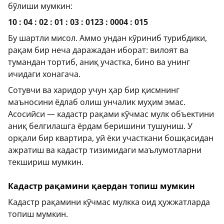
бўлиши мумкин:
10 : 04 : 02 : 01 : 03 : 0123 : 0004 : 015
Бу шартли мисол. Аммо ундан кўриниб турибдики,
рақам бир неча даражадан иборат: вилоят ва
тумандан тортиб, аниқ участка, бино ва унинг
ичидаги хонагача.
Сотувчи ва харидор учун ҳар бир қисмнинг
маъносини ёдлаб олиш унчалик муҳим эмас.
Асосийси — кадастр рақами кўчмас мулк объектини
аниқ белгилашга ёрдам беришини тушуниш. У
орқали бир квартира, уй ёки участкани бошқасидан
ажратиш ва кадастр тизимидаги маълумотларни
текшириш мумкин.
Кадастр рақамини қаердан топиш мумкин
Кадастр рақамини кўчмас мулкка оид ҳужжатларда
топиш мумкин.