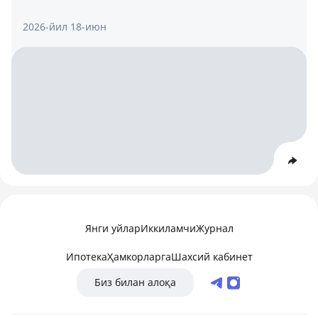
2026-йил 18-июн
Янги уйлар
Иккиламчи
Журнал
Ипотека
Ҳамкорларга
Шахсий кабинет
Биз билан алоқа