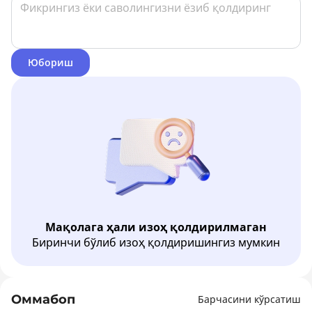
Юбориш
Мақолага ҳали изоҳ қолдирилмаган
Биринчи бўлиб изоҳ қолдиришингиз мумкин
Оммабоп
Барчасини кўрсатиш