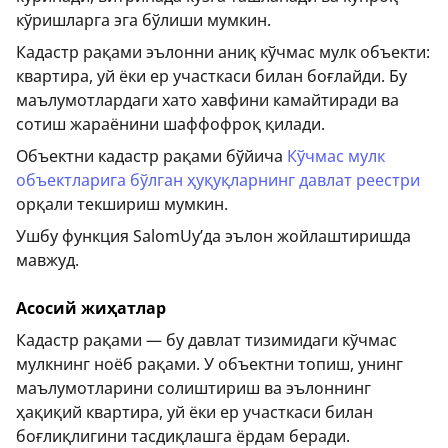
кўришларга эга бўлиши мумкин.
Кадастр рақами эълонни аниқ кўчмас мулк объекти:
квартира, уй ёки ер участкаси билан боғлайди. Бу
маълумотлардаги хато хавфини камайтиради ва
сотиш жараёнини шаффофроқ қилади.
Объектни кадастр рақами бўйича
Кўчмас мулк
объектларига бўлган ҳуқуқларнинг давлат реестри
орқали текшириш мумкин.
Ушбу функция SalomUy’да эълон жойлаштиришда
мавжуд.
Асосий жиҳатлар
Кадастр рақами — бу давлат тизимидаги кўчмас
мулкнинг ноёб рақами. У объектни топиш, унинг
маълумотларини солиштириш ва эълоннинг
ҳақиқий квартира, уй ёки ер участкаси билан
боғлиқлигини тасдиқлашга ёрдам беради.