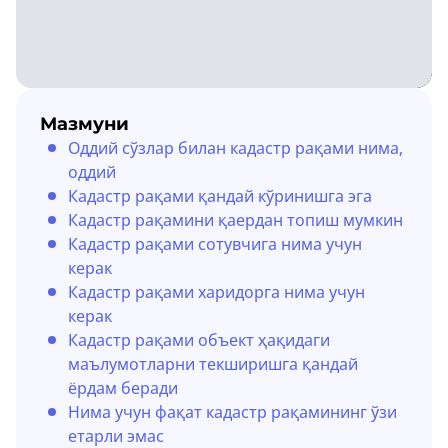
Мазмуни
Оддий сўзлар билан кадастр рақами нима,
оддий
Кадастр рақами қандай кўринишга эга
Кадастр рақамини қаердан топиш мумкин
Кадастр рақами сотувчига нима учун
керак
Кадастр рақами харидорга нима учун
керак
Кадастр рақами объект ҳақидаги
маълумотларни текширишга қандай
ёрдам беради
Нима учун фақат кадастр рақамининг ўзи
етарли эмас