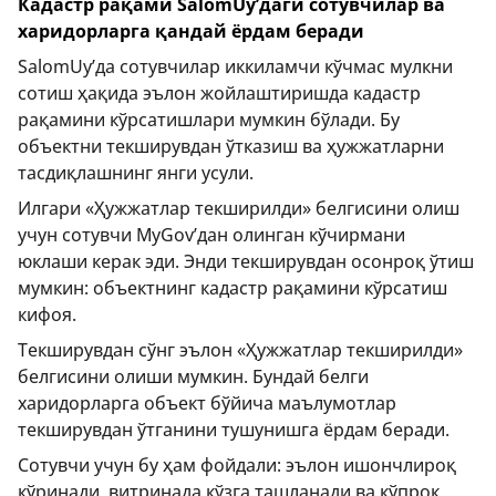
Кадастр рақами SalomUy’даги сотувчилар ва
харидорларга қандай ёрдам беради
SalomUy’да сотувчилар иккиламчи кўчмас мулкни
сотиш ҳақида эълон жойлаштиришда кадастр
рақамини кўрсатишлари мумкин бўлади. Бу
объектни текширувдан ўтказиш ва ҳужжатларни
тасдиқлашнинг янги усули.
Илгари «Ҳужжатлар текширилди» белгисини олиш
учун сотувчи MyGov’дан олинган кўчирмани
юклаши керак эди. Энди текширувдан осонроқ ўтиш
мумкин: объектнинг кадастр рақамини кўрсатиш
кифоя.
Текширувдан сўнг эълон «Ҳужжатлар текширилди»
белгисини олиши мумкин. Бундай белги
харидорларга объект бўйича маълумотлар
текширувдан ўтганини тушунишга ёрдам беради.
Сотувчи учун бу ҳам фойдали: эълон ишончлироқ
кўринади, витринада кўзга ташланади ва кўпроқ