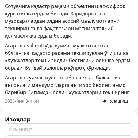
Сотувчига кадастр рақами объектни шаффофроқ
кўрсатишга ёрдам беради. Харидорга эса —
музокаралардан олдин асосий маълумотларни
текширишга ва фақат эълон матнига таяниб
қолмасликка ёрдам беради.
Агар сиз SalomUy’да кўчмас мулк сотаётган
бўлсангиз, кадастр рақами текширувдан ўтишга ва
«Ҳужжатлар текширилди» белгисини олишга ёрдам
беради. Бундай эълонлар кўпроқ кўрилади.
Агар сиз кўчмас мулк сотиб олаётган бўлсангиз —
эълондаги маълумотларга эътибор беринг, аммо
барибир битимдан олдин ҳужжатларни текширинг.
2026-йил 8-июн
Улашиш
Изоҳлар