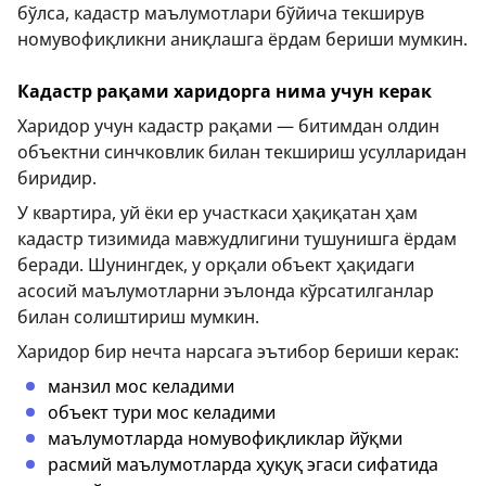
бўлса, кадастр маълумотлари бўйича текширув
номувофиқликни аниқлашга ёрдам бериши мумкин.
Кадастр рақами харидорга нима учун керак
Харидор учун кадастр рақами — битимдан олдин
объектни синчковлик билан текшириш усулларидан
биридир.
У квартира, уй ёки ер участкаси ҳақиқатан ҳам
кадастр тизимида мавжудлигини тушунишга ёрдам
беради. Шунингдек, у орқали объект ҳақидаги
асосий маълумотларни эълонда кўрсатилганлар
билан солиштириш мумкин.
Харидор бир нечта нарсага эътибор бериши керак:
манзил мос келадими
объект тури мос келадими
маълумотларда номувофиқликлар йўқми
расмий маълумотларда ҳуқуқ эгаси сифатида